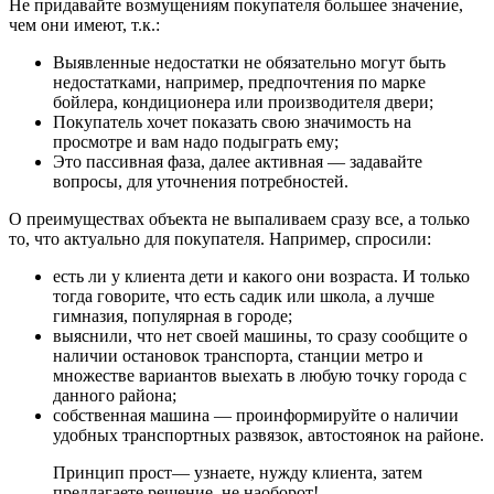
Не придавайте возмущениям покупателя большее значение,
чем они имеют, т.к.:
Выявленные недостатки не обязательно могут быть
недостатками, например, предпочтения по марке
бойлера, кондиционера или производителя двери;
Покупатель хочет показать свою значимость на
просмотре и вам надо подыграть ему;
Это пассивная фаза, далее активная — задавайте
вопросы, для уточнения потребностей.
О преимуществах объекта не выпаливаем сразу все, а только
то, что актуально для покупателя. Например, спросили:
есть ли у клиента дети и какого они возраста. И только
тогда говорите, что есть садик или школа, а лучше
гимназия, популярная в городе;
выяснили, что нет своей машины, то сразу сообщите о
наличии остановок транспорта, станции метро и
множестве вариантов выехать в любую точку города с
данного района;
собственная машина — проинформируйте о наличии
удобных транспортных развязок, автостоянок на районе.
Принцип прост— узнаете, нужду клиента, затем
предлагаете решение, не наоборот!