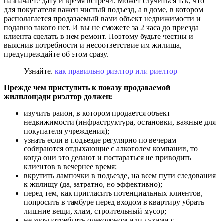
назначаете дату и время встречи. Может случиться так, что
для покупателя важен чистый подъезд, а в доме, в котором
располагается продаваемый вами объект недвижимости и
подавно такого нет. И вы не сможете за 2 часа до приезда
клиента сделать в нем ремонт. Поэтому будьте честны и
выяснив потребности и несоответствие им жилища,
предупреждайте об этом сразу.
Узнайте,
как правильно риэлтор или риелтор
Прежде чем приступить к показу продаваемой
жилплощади риэлтор должен:
изучить район, в котором продается объект
недвижимости (инфраструктура, остановки, важные для
покупателя учреждения);
узнать если в подъезде регулярно по вечерам
собираются отдыхающие с алкоголем компании, то
когда они это делают и постараться не приводить
клиентов в вечернее время;
вкрутить лампочки в подъезде, на всем пути следования
к жилищу (да, затратно, но эффективно);
перед тем, как пригласить потенциальных клиентов,
попросить в тамбуре перед входом в квартиру убрать
лишние вещи, хлам, строительный мусор;
не злоупотреблять одеколоном или духами с