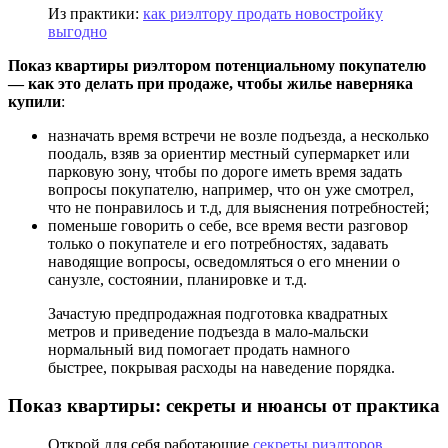
Из практики:
как риэлтору продать новостройку
выгодно
Показ квартиры риэлтором потенциальному покупателю
— как это делать при продаже, чтобы жилье наверняка
купили
:
назначать время встречи не возле подъезда, а несколько
поодаль, взяв за ориентир местный супермаркет или
парковую зону, чтобы по дороге иметь время задать
вопросы покупателю, например, что он уже смотрел,
что не понравилось и т.д, для выяснения потребностей;
поменьше говорить о себе, все время вести разговор
только о покупателе и его потребностях, задавать
наводящие вопросы, осведомляться о его мнении о
санузле, состоянии, планировке и т.д.
Зачастую предпродажная подготовка квадратных
метров и приведение подъезда в мало-мальски
нормальный вид помогает продать намного
быстрее, покрывая расходы на наведение порядка.
Показ квартиры: секреты и нюансы от практика
Открой для себя работающие
секреты риэлторов