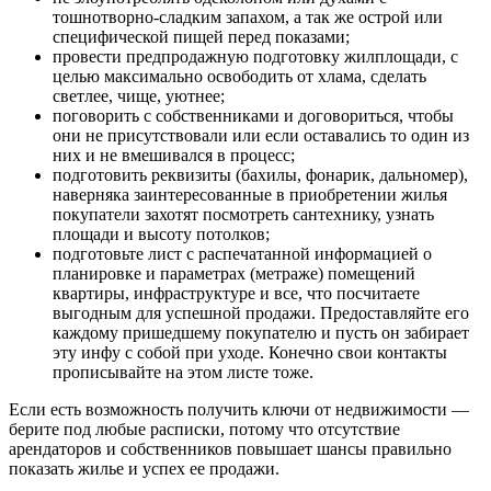
тошнотворно-сладким запахом, а так же острой или
специфической пищей перед показами;
провести предпродажную подготовку жилплощади, с
целью максимально освободить от хлама, сделать
светлее, чище, уютнее;
поговорить с собственниками и договориться, чтобы
они не присутствовали или если оставались то один из
них и не вмешивался в процесс;
подготовить реквизиты (бахилы, фонарик, дальномер),
наверняка заинтересованные в приобретении жилья
покупатели захотят посмотреть сантехнику, узнать
площади и высоту потолков;
подготовьте лист с распечатанной информацией о
планировке и параметрах (метраже) помещений
квартиры, инфраструктуре и все, что посчитаете
выгодным для успешной продажи. Предоставляйте его
каждому пришедшему покупателю и пусть он забирает
эту инфу с собой при уходе. Конечно свои контакты
прописывайте на этом листе тоже.
Если есть возможность получить ключи от недвижимости —
берите под любые расписки, потому что отсутствие
арендаторов и собственников повышает шансы правильно
показать жилье и успех ее продажи.