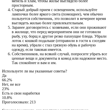
мебель и хлам, чтобы жилье выглядело более
просторным.
Старый добрый прием с освещением, используйте
лампочки более яркого света (помощнее), чем обычно
пользуется собственник, это позволит в вечернее время
выглядеть жилью более привлекательным.
Заранее договоритесь с хозяевами, если они проживают
в жилище, что перед мероприятием они не готовили
рыбу, уху, борщ и другие резко пахнущие блюда. Убрали
лоток с кошкой подальше (отправили в гости к соседям
на время), убрали с глаз грязную обувь и рабочую
одежду, если таковая имеется.
Собственников, на всякий случай, попросите убрать все
ценные вещи и документы в комод или надежное место.
Так спокойнее и вам и им.
Используете ли вы указанные советы?
Да
66.2%
Нет, не все
23%
Есть и свои наработки
10.8%
Проголосовало:
213