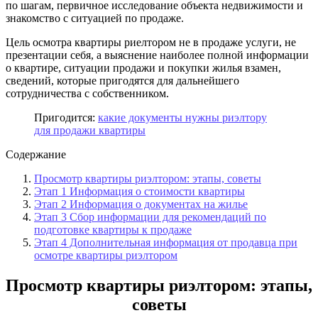
по шагам, первичное исследование объекта недвижимости и
знакомство с ситуацией по продаже.
Цель осмотра квартиры риелтором не в продаже услуги, не
презентации себя, а выяснение наиболее полной информации
о квартире, ситуации продажи и покупки жилья взамен,
сведений, которые пригодятся для дальнейшего
сотрудничества с собственником.
Пригодится:
какие документы нужны риэлтору
для продажи квартиры
Содержание
Просмотр квартиры риэлтором: этапы, советы
Этап 1 Информация о стоимости квартиры
Этап 2 Информация о документах на жилье
Этап 3 Сбор информации для рекомендаций по
подготовке квартиры к продаже
Этап 4 Дополнительная информация от продавца при
осмотре квартиры риэлтором
Просмотр квартиры риэлтором: этапы,
советы