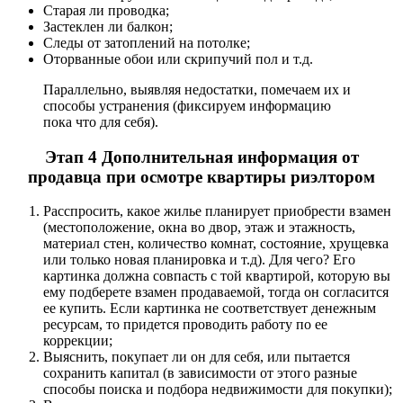
Старая ли проводка;
Застеклен ли балкон;
Следы от затоплений на потолке;
Оторванные обои или скрипучий пол и т.д.
Параллельно, выявляя недостатки, помечаем их и
способы устранения (фиксируем информацию
пока что для себя).
Этап 4 Дополнительная информация от
продавца при осмотре квартиры риэлтором
Расспросить, какое жилье планирует приобрести взамен
(местоположение, окна во двор, этаж и этажность,
материал стен, количество комнат, состояние, хрущевка
или только новая планировка и т.д). Для чего? Его
картинка должна совпасть с той квартирой, которую вы
ему подберете взамен продаваемой, тогда он согласится
ее купить. Если картинка не соответствует денежным
ресурсам, то придется проводить работу по ее
коррекции;
Выяснить, покупает ли он для себя, или пытается
сохранить капитал (в зависимости от этого разные
способы поиска и подбора недвижимости для покупки);