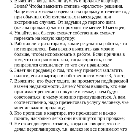
Выяснить, когда начали думать о продаже квартиры.
Зачем? Чтобы выяснить степень «зрелости» решения.
Чаще всего хозяева созревают на продажу в течение года
при обычных обстоятельствах и месяц-два, при
экстренных случаях. От задумки до первого шага
(начала продажи) часто проходит не менее 10 месяцев;
Узнайте, как быстро сможет собственник сможет
переехать на новую квартиру;
Работал ли с риэлторами, какие результаты работы, что
не понравилось. Вам важно выяснить как можно
больше, чтобы использовать в работе. Если причина в
том, что потерял контакты, тогда спросить, если
понравился специалист, то что ему нравилось;
Знает ли продавец о том, что ему придется заплатить
налоги, если квартира в собственности менее 3, 5 лет;
Выясните, кто будет ходить на просмотры подбираемой
взамен недвижимости. Зачем? Чтобы выявить, кто еще
принимает решение о покупке в семье, с кем будут
советоваться, к чьему мнению прислушиваться. А вам,
соответственно, надо презентовать услугу человеку, чье
мнение важно продавцу;
Кто прописан в квартире, кто проживает и важно
понять, насколько легко они выпишутся при продаже;
Не стоит доверять хозяину, когда он говорит, что не
делал перепланировку, т.к. далеко не все понимают что