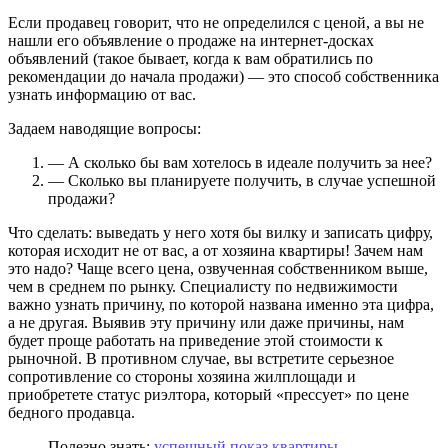
Если продавец говорит, что не определился с ценой, а вы не
нашли его объявление о продаже на интернет-досках
объявлений (такое бывает, когда к вам обратились по
рекомендации до начала продажи) — это способ собственника
узнать информацию от вас.
Задаем наводящие вопросы:
— А сколько бы вам хотелось в идеале получить за нее?
— Сколько вы планируете получить, в случае успешной
продажи?
Что сделать: выведать у него хотя бы вилку и записать цифру,
которая исходит не от вас, а от хозяина квартиры! Зачем нам
это надо? Чаще всего цена, озвученная собственником выше,
чем в среднем по рынку. Специалисту по недвижимости
важно узнать причину, по которой названа именно эта цифра,
а не другая. Выявив эту причину или даже причины, нам
будет проще работать на приведение этой стоимости к
рыночной. В противном случае, вы встретите серьезное
сопротивление со стороны хозяина жилплощади и
приобретете статус риэлтора, который «прессует» по цене
бедного продавца.
Полезно знать:
успешный показ квартиры