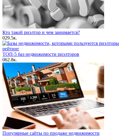
Кто такой риэлтор и чем занимается?
0
29.5к.
ТОП-5 баз недвижимости риэлторов
0
62.8к.
Популярные сайты по продаже недвижимости