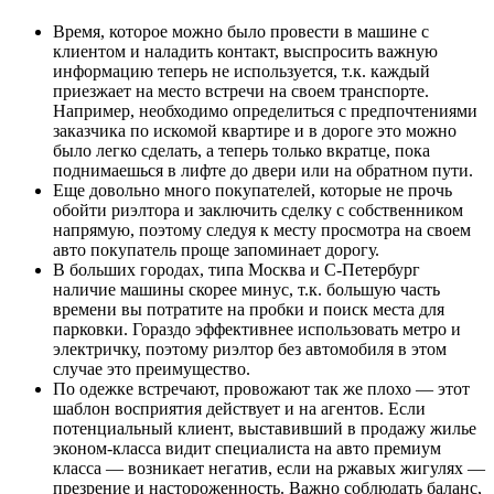
Время, которое можно было провести в машине с
клиентом и наладить контакт, выспросить важную
информацию теперь не используется, т.к. каждый
приезжает на место встречи на своем транспорте.
Например, необходимо определиться с предпочтениями
заказчика по искомой квартире и в дороге это можно
было легко сделать, а теперь только вкратце, пока
поднимаешься в лифте до двери или на обратном пути.
Еще довольно много покупателей, которые не прочь
обойти риэлтора и заключить сделку с собственником
напрямую, поэтому следуя к месту просмотра на своем
авто покупатель проще запоминает дорогу.
В больших городах, типа Москва и С-Петербург
наличие машины скорее минус, т.к. большую часть
времени вы потратите на пробки и поиск места для
парковки. Гораздо эффективнее использовать метро и
электричку, поэтому риэлтор без автомобиля в этом
случае это преимущество.
По одежке встречают, провожают так же плохо — этот
шаблон восприятия действует и на агентов. Если
потенциальный клиент, выставивший в продажу жилье
эконом-класса видит специалиста на авто премиум
класса — возникает негатив, если на ржавых жигулях —
презрение и настороженность. Важно соблюдать баланс,