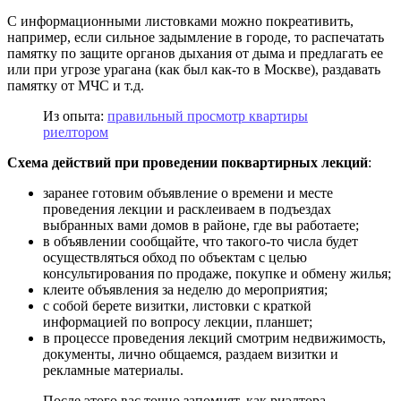
С информационными листовками можно покреативить,
например, если сильное задымление в городе, то распечатать
памятку по защите органов дыхания от дыма и предлагать ее
или при угрозе урагана (как был как-то в Москве), раздавать
памятку от МЧС и т.д.
Из опыта:
правильный просмотр квартиры
риелтором
Схема действий при проведении поквартирных лекций
:
заранее готовим объявление о времени и месте
проведения лекции и расклеиваем в подъездах
выбранных вами домов в районе, где вы работаете;
в объявлении сообщайте, что такого-то числа будет
осуществляться обход по объектам с целью
консультирования по продаже, покупке и обмену жилья;
клеите объявления за неделю до мероприятия;
с собой берете визитки, листовки с краткой
информацией по вопросу лекции, планшет;
в процессе проведения лекций смотрим недвижимость,
документы, лично общаемся, раздаем визитки и
рекламные материалы.
После этого вас точно запомнят, как риэлтора,